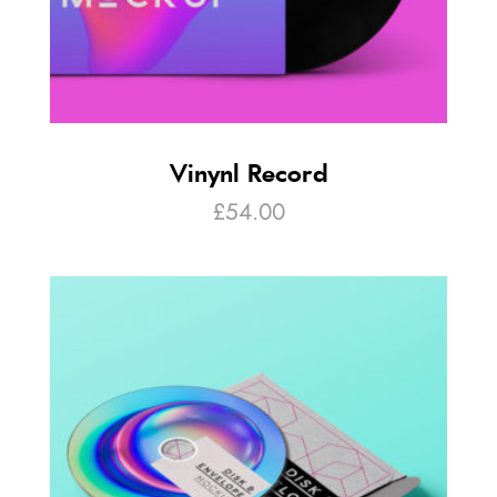
Vinynl Record
£
54.00